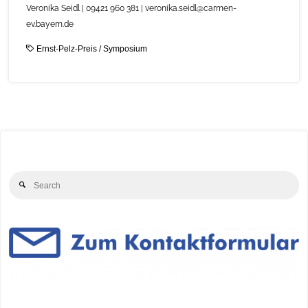
Veronika Seidl | 09421 960 381 | veronika.seidl@carmen-
ev.bayern.de
Ernst-Pelz-Preis
/
Symposium
Se
Search
for