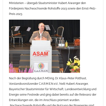
Ministerien – übergab Staatsminister Hubert Aiwanger den
Förderpreis Nachwachsende Rohstoffe 2023 sowie den Ernst-Pelz-
Preis 2023.
Nach der Begrüßung durch MDirig. Dr. Klaus-Peter Potthast,
Vorstandsvorsitzender C.A.R.M.E.N e.V., hielt Hubert Aiwanger,
Bayerischer Staatsminister für Wirtschaft, Landesentwicklung und
Energie seine Festrede und ging dabei bereits auf die Relevanz der
Entwicklungen ein, die im Anschluss prämiert wurden.
„Nachwachsende Rohstoffe und die Nutzung der Bioenergie sind