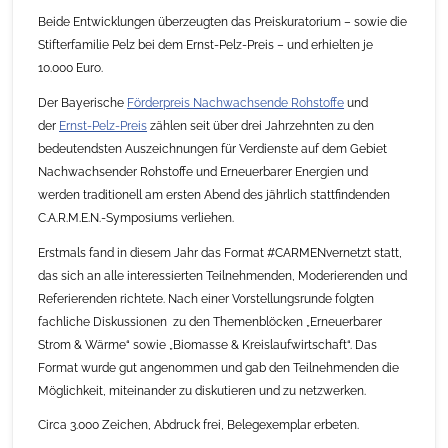
Beide Entwicklungen überzeugten das Preiskuratorium – sowie die
Stifterfamilie Pelz bei dem Ernst-Pelz-Preis – und erhielten je
10.000 Euro.
Der Bayerische
Förderpreis Nachwachsende Rohstoffe
und
der
Ernst-Pelz-Preis
zählen seit über drei Jahrzehnten zu den
bedeutendsten Auszeichnungen für Verdienste auf dem Gebiet
Nachwachsender Rohstoffe und Erneuerbarer Energien und
werden traditionell am ersten Abend des jährlich stattfindenden
C.A.R.M.E.N.-Symposiums verliehen.
Erstmals fand in diesem Jahr das Format #CARMENvernetzt statt,
das sich an alle interessierten Teilnehmenden, Moderierenden und
Referierenden richtete. Nach einer Vorstellungsrunde folgten
fachliche Diskussionen zu den Themenblöcken „Erneuerbarer
Strom & Wärme“ sowie „Biomasse & Kreislaufwirtschaft“. Das
Format wurde gut angenommen und gab den Teilnehmenden die
Möglichkeit, miteinander zu diskutieren und zu netzwerken.
Circa 3.000 Zeichen, Abdruck frei, Belegexemplar erbeten.