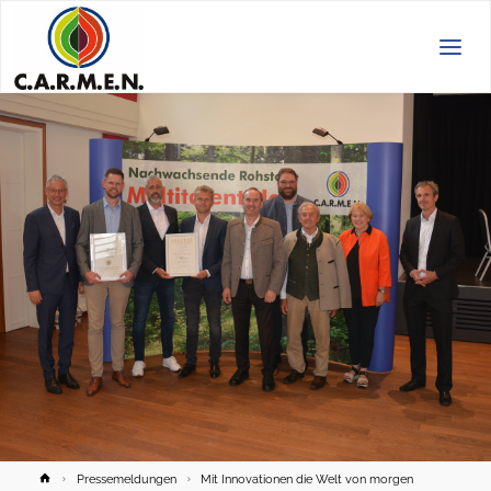
C.A.R.M.E.N.
e.V.
Home
Pressemeldungen
Mit Innovationen die Welt von morgen