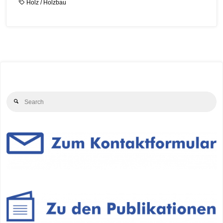
Holz
/
Holzbau
Se
Search
for