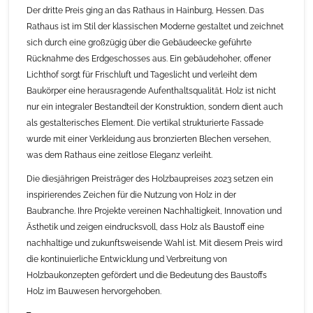
Der dritte Preis ging an das Rathaus in Hainburg, Hessen. Das
Rathaus ist im Stil der klassischen Moderne gestaltet und zeichnet
sich durch eine großzügig über die Gebäudeecke geführte
Rücknahme des Erdgeschosses aus. Ein gebäudehoher, offener
Lichthof sorgt für Frischluft und Tageslicht und verleiht dem
Baukörper eine herausragende Aufenthaltsqualität. Holz ist nicht
nur ein integraler Bestandteil der Konstruktion, sondern dient auch
als gestalterisches Element. Die vertikal strukturierte Fassade
wurde mit einer Verkleidung aus bronzierten Blechen versehen,
was dem Rathaus eine zeitlose Eleganz verleiht.
Die diesjährigen Preisträger des Holzbaupreises 2023 setzen ein
inspirierendes Zeichen für die Nutzung von Holz in der
Baubranche. Ihre Projekte vereinen Nachhaltigkeit, Innovation und
Ästhetik und zeigen eindrucksvoll, dass Holz als Baustoff eine
nachhaltige und zukunftsweisende Wahl ist. Mit diesem Preis wird
die kontinuierliche Entwicklung und Verbreitung von
Holzbaukonzepten gefördert und die Bedeutung des Baustoffs
Holz im Bauwesen hervorgehoben.