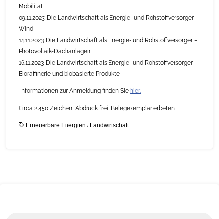
Mobilität
09.11.2023: Die Landwirtschaft als Energie- und Rohstoffversorger –
Wind
14.11.2023: Die Landwirtschaft als Energie- und Rohstoffversorger –
Photovoltaik-Dachanlagen
16.11.2023: Die Landwirtschaft als Energie- und Rohstoffversorger –
Bioraffinerie und biobasierte Produkte
Informationen zur Anmeldung finden Sie
hier
.
Circa 2.450 Zeichen, Abdruck frei, Belegexemplar erbeten.
Erneuerbare Energien
/
Landwirtschaft
Se