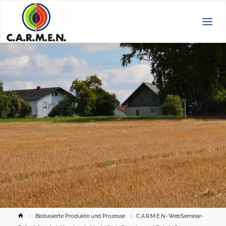
C.A.R.M.E.N.
e.V.
Home
Biobasierte Produkte und Prozesse
C.A.R.M.E.N.-WebSeminar-