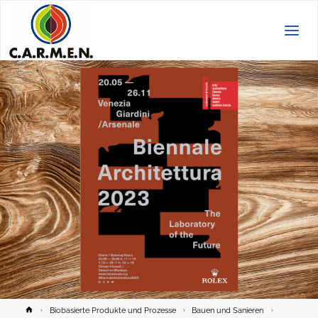
C.A.R.M.E.N.
e.V.
Home
Biobasierte Produkte und Prozesse
Bauen und Sanieren