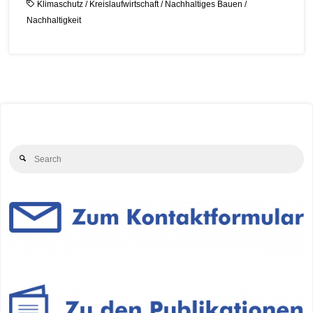
Klimaschutz
/
Kreislaufwirtschaft
/
Nachhaltiges Bauen
/
Nachhaltigkeit
Se
Search
for