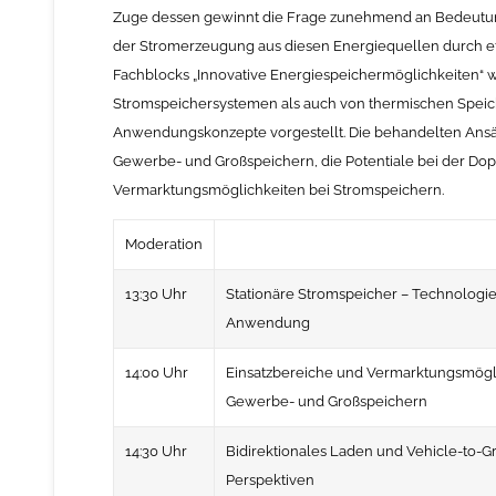
Zuge dessen gewinnt die Frage zunehmend an Bedeutung
der Stromerzeugung aus diesen Energiequellen durch e
Fachblocks „Innovative Energiespeichermöglichkeiten“ 
Stromspeichersystemen als auch von thermischen Speic
Anwendungskonzepte vorgestellt. Die behandelten Ansät
Gewerbe- und Großspeichern, die Potentiale bei der Do
Vermarktungsmöglichkeiten bei Stromspeichern.
Moderation
13:30 Uhr
Stationäre Stromspeicher – Technologi
Anwendung
14:00 Uhr
Einsatzbereiche und Vermarktungsmögli
Gewerbe- und Großspeichern
14:30 Uhr
Bidirektionales Laden und Vehicle-to-Gr
Perspektiven