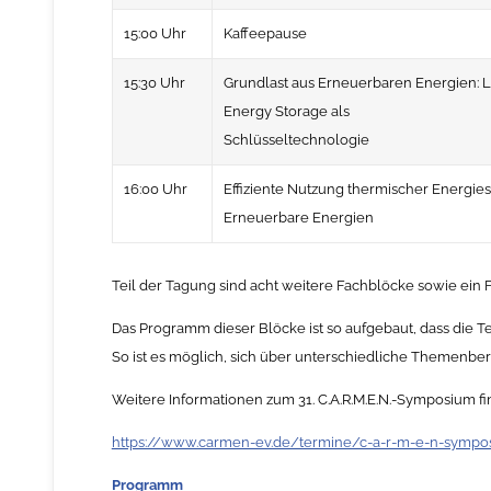
15:00 Uhr
Kaffeepause
15:30 Uhr
Grundlast aus Erneuerbaren Energien: 
Energy Storage als
Schlüsseltechnologie
16:00 Uhr
Effiziente Nutzung thermischer Energies
Erneuerbare Energien
Teil der Tagung sind acht weitere Fachblöcke sowie ein
Das Programm dieser Blöcke ist so aufgebaut, dass die
So ist es möglich, sich über unterschiedliche Themenber
Weitere Informationen zum 31. C.A.R.M.E.N.-Symposium fin
https://www.carmen-ev.de/termine/c-a-r-m-e-n-symp
Programm