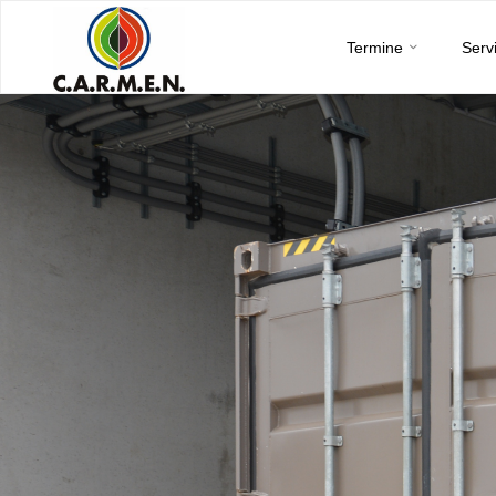
C.A.R.M.E.N.
Skip
e.V.
Termine
Serv
to
content