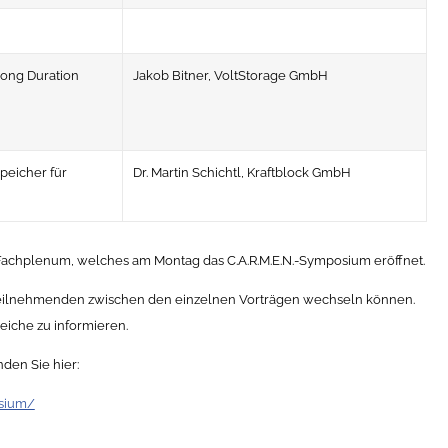
Long Duration
Jakob Bitner, VoltStorage GmbH
peicher für
Dr. Martin Schichtl, Kraftblock GmbH
 Fachplenum, welches am Montag das C.A.R.M.E.N.-Symposium eröffnet.
 Teilnehmenden zwischen den einzelnen Vorträgen wechseln können.
eiche zu informieren.
den Sie hier:
osium/