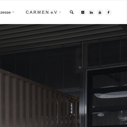
Search
ozesse
C.A.R.M.E.N. e.V.