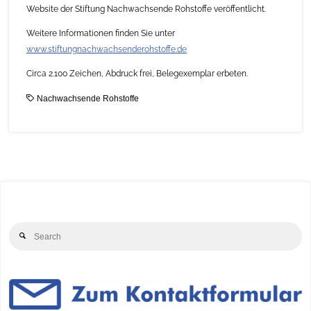
Website der Stiftung Nachwachsende Rohstoffe veröffentlicht.
Weitere Informationen finden Sie unter
www.stiftungnachwachsenderohstoffe.de
Circa 2.100 Zeichen, Abdruck frei, Belegexemplar erbeten.
Nachwachsende Rohstoffe
Se
Search
for