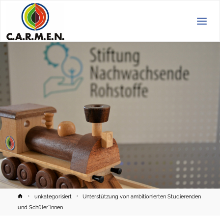
C.A.R.M.E.N.
e.V.
Home
unkategorisiert
Unterstützung von ambitionierten Studierenden
und Schüler*innen