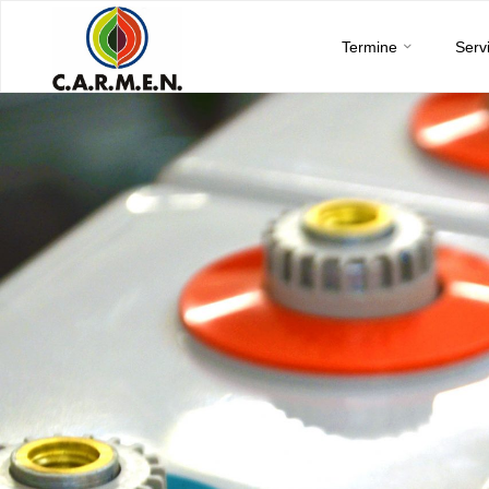
C.A.R.M.E.N.
Skip
e.V.
Termine
Serv
to
content