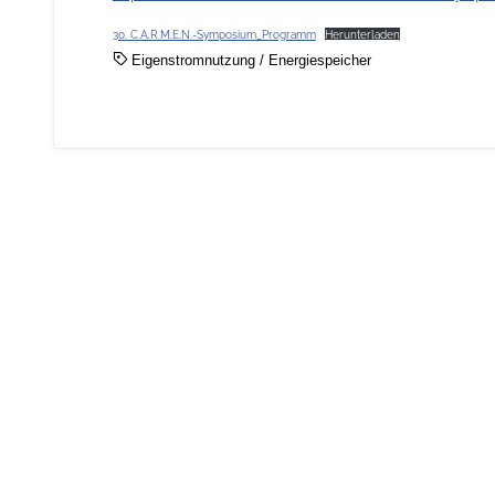
30. C.A.R.M.E.N.-Symposium_Programm
Herunterladen
Eigenstromnutzung
/
Energiespeicher