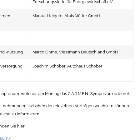
Forschungsstelle für Energiewirtschaft e.V.
ehmen –
Markus Heigele, Alois Müller GmbH
nd -nutzung
Marco Ohme, Viessmann Deutschland GmbH
nversorgung
Joachim Schober, Autohaus Schober
Fachplenum, welches am Montag das C.A.R.M.E.N.-Symposium eröffnet.
 Teilnehmenden zwischen den einzelnen Vorträgen wechseln können.
eiche zu informieren.
nden Sie hier:
osium/