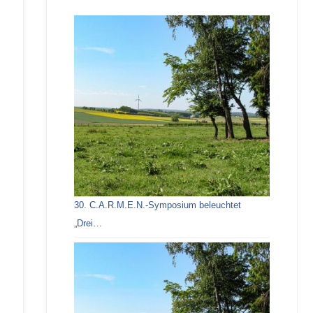
30. C.A.R.M.E.N.-Symposium beleuchtet
„Drei…