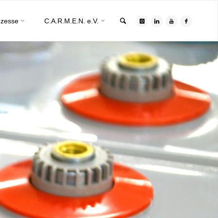
Search
ozesse
C.A.R.M.E.N. e.V.