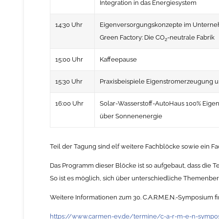
Integration in das Energiesystem
14:30 Uhr
Eigenversorgungskonzepte im Untern
Green Factory: Die CO
-neutrale Fabrik
2
15:00 Uhr
Kaffeepause
15:30 Uhr
Praxisbeispiele Eigenstromerzeugung u
16:00 Uhr
Solar-Wasserstoff-AutoHaus 100% Eige
über Sonnenenergie
Teil der Tagung sind elf weitere Fachblöcke sowie ein 
Das Programm dieser Blöcke ist so aufgebaut, dass die
So ist es möglich, sich über unterschiedliche Themenber
Weitere Informationen zum 30. C.A.R.M.E.N.-Symposium fi
https://www.carmen-ev.de/termine/c-a-r-m-e-n-symp