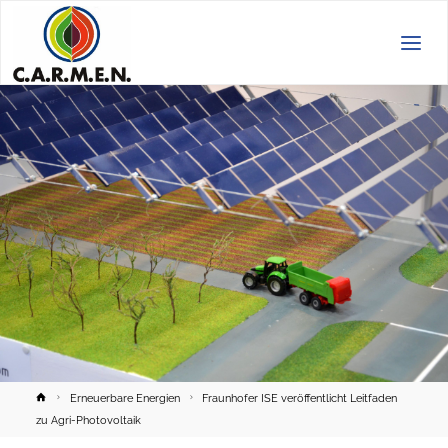
C.A.R.M.E.N.
e.V.
Home
Erneuerbare Energien
Fraunhofer ISE veröffentlicht Leitfaden
zu Agri-Photovoltaik