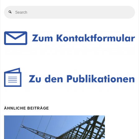
Se
Search
for
ÄHNLICHE BEITRÄGE