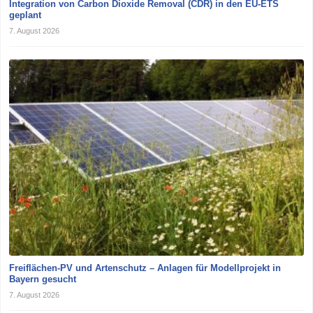
Integration von Carbon Dioxide Removal (CDR) in den EU-ETS
geplant
7. August 2026
Freiflächen-PV und Artenschutz – Anlagen für Modellprojekt in
Bayern gesucht
7. August 2026