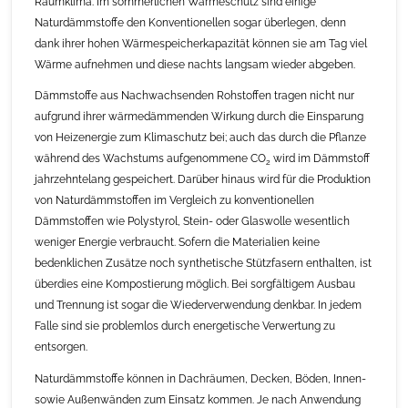
Raumklima. Im sommerlichen Wärmeschutz sind einige
Naturdämmstoffe den Konventionellen sogar überlegen, denn
dank ihrer hohen Wärmespeicherkapazität können sie am Tag viel
Wärme aufnehmen und diese nachts langsam wieder abgeben.
Dämmstoffe aus Nachwachsenden Rohstoffen tragen nicht nur
aufgrund ihrer wärmedämmenden Wirkung durch die Einsparung
von Heizenergie zum Klimaschutz bei; auch das durch die Pflanze
während des Wachstums aufgenommene CO
wird im Dämmstoff
2
jahrzehntelang gespeichert. Darüber hinaus wird für die Produktion
von Naturdämmstoffen im Vergleich zu konventionellen
Dämmstoffen wie Polystyrol, Stein- oder Glaswolle wesentlich
weniger Energie verbraucht. Sofern die Materialien keine
bedenklichen Zusätze noch synthetische Stützfasern enthalten, ist
überdies eine Kompostierung möglich. Bei sorgfältigem Ausbau
und Trennung ist sogar die Wiederverwendung denkbar. In jedem
Falle sind sie problemlos durch energetische Verwertung zu
entsorgen.
Naturdämmstoffe können in Dachräumen, Decken, Böden, Innen-
sowie Außenwänden zum Einsatz kommen. Je nach Anwendung