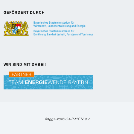
GEFÖRDERT DURCH
WIR SIND MIT DABEI!
©1992-2026 C.A.R.M.E.N. e.V.