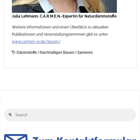
Julia Lehmann, C.A.R.M.E.N.-Expertin für Naturdämmstoffe
Weitere Informationen und einen Überblick zu aktuellen
Publikationen und Veranstaltungsterminen gibt es unter
www.carmen-ev.de/bauen/
Dämmstoffe
/
Nachhaltiges Bauen
/
Sanieren
Se
Search
for