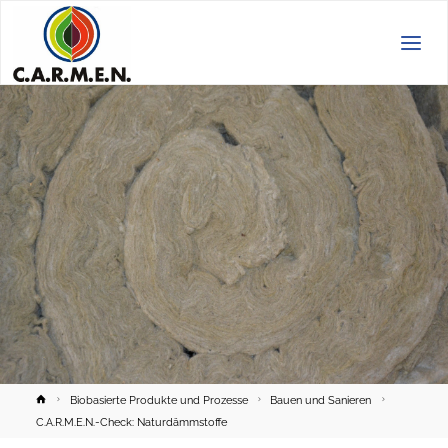
C.A.R.M.E.N.
e.V.
Home
Biobasierte Produkte und Prozesse
Bauen und Sanieren
C.A.R.M.E.N.-Check: Naturdämmstoffe