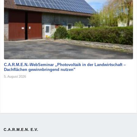
C.A.R.M.E.N.-WebSeminar „Photovoltaik in der Landwirtschaft –
Dachflächen gewinnbringend nutzen”
5. August 2026
C.A.R.M.E.N. E.V.