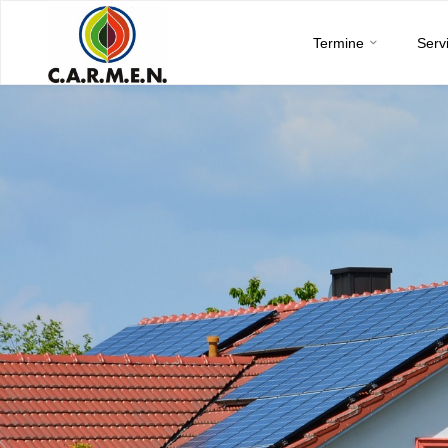
C.A.R.M.E.N.
Skip
e.V.
Termine
Serv
to
content