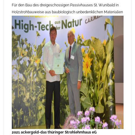
Für den Bau des dreigeschossigen Passivhauses St. Wunibald in
Holzstrohbauweise aus baubiologisch unbedenklichen Materialien
2021 ackergold-das thüringer Strohlehmhaus eG