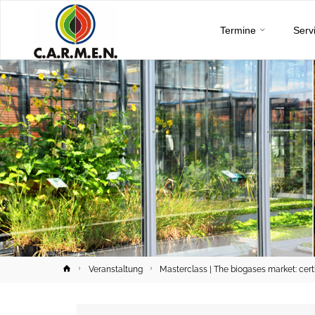
C.A.R.M.E.N.
Skip
e.V.
Termine
Serv
to
content
Home
Veranstaltung
Masterclass | The biogases market: certi