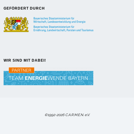
GEFÖRDERT DURCH
WIR SIND MIT DABEI!
©1992-2026 C.A.R.M.E.N. e.V.