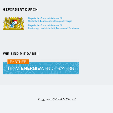
GEFÖRDERT DURCH
WIR SIND MIT DABEI!
©1992-2026 C.A.R.M.E.N. e.V.