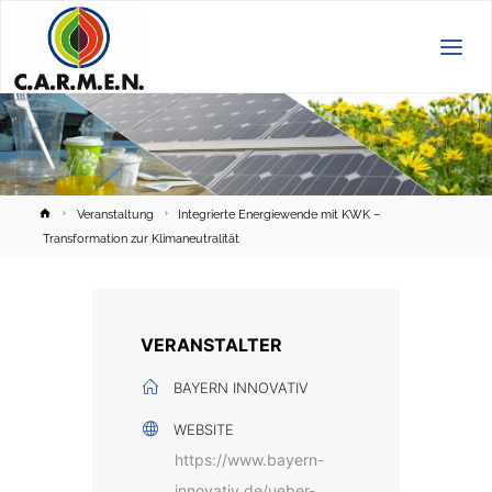
C.A.R.M.E.N.
e.V.
Home
Veranstaltung
Integrierte Energiewende mit KWK –
Transformation zur Klimaneutralität
VERANSTALTER
BAYERN INNOVATIV
WEBSITE
https://www.bayern-
innovativ.de/ueber-