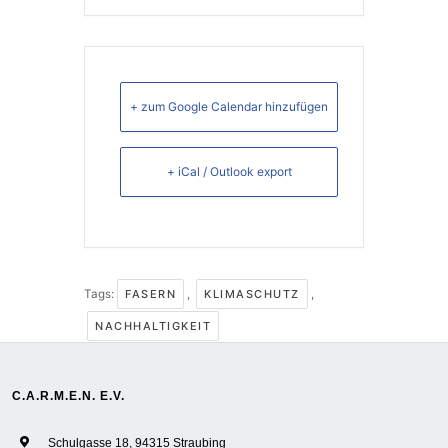
+ zum Google Calendar hinzufügen
+ iCal / Outlook export
Tags:
FASERN
,
KLIMASCHUTZ
,
NACHHALTIGKEIT
C.A.R.M.E.N. E.V.
Schulgasse 18, 94315 Straubing