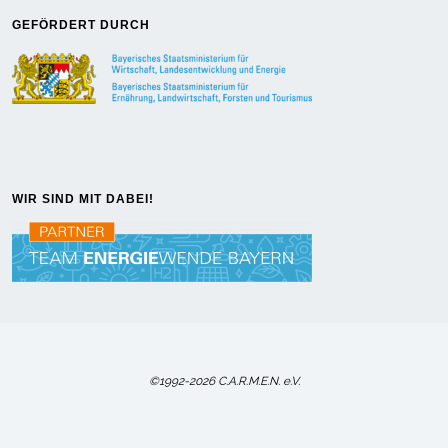
GEFÖRDERT DURCH
WIR SIND MIT DABEI!
©1992-2026 C.A.R.M.E.N. e.V.