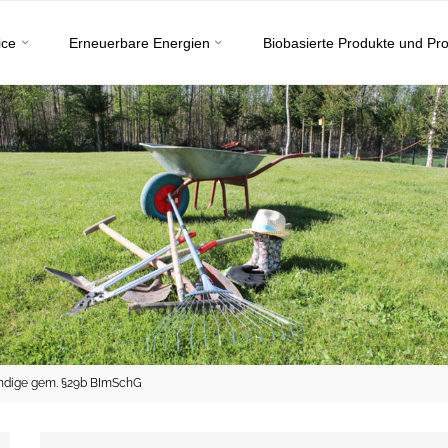
ice
Erneuerbare Energien
Biobasierte Produkte und Pr
ändige gem. §29b BImSchG