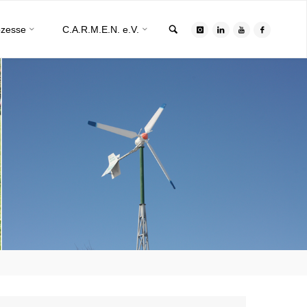
Search
ozesse
C.A.R.M.E.N. e.V.