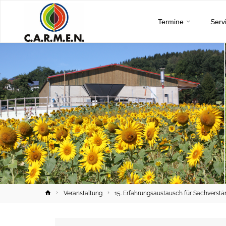
C.A.R.M.E.N.
Skip
e.V.
Termine
Serv
to
content
Home
Veranstaltung
15. Erfahrungsaustausch für Sachverst