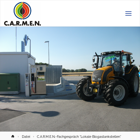
C.A.R.M.E.N.
e.V.
Home
Datei
C.A.R.M.E.N.-Fachgespräch “Lokale Biogastankstellen”