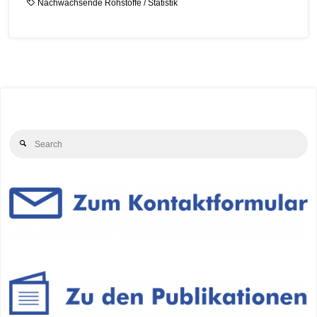
Nachwachsende Rohstoffe
/
Statistik
Se
Search
for