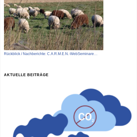
Rückblick / Nachberichte: C.A.R.M.E.N.-WebSeminare…
AKTUELLE BEITRÄGE