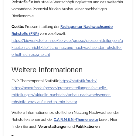
Rohstoffe für industrielle Wertschöpfungsketten und das weiterhin
vorhandene Potenzial für den Ausbau einer nachhaltigen
Bioökonomie.
Quelle:
Pressemitteilung der
Fachagentur Nachwachsende
Rohstoffe (FNR)
vom 22.06.2026:
https://biowerkstoffe.fnr.de/service/presse/pressemitteilungen/a
ktuelle-nachricht/stoffliche-nutzung-nachwachsender-rohstoffe-
erholt-sich-2024-leicht
Weitere Informationen
FNR-Themenportal Statistik:
https://statistik.fnr.de/
https://www.fnr.de/presse/pressemitteilungen/aktuelle-
mitteilungen/aktuelle-nachricht/anbau-nachwachsender-
rohstoffe-2025-auf-rund-23-mio-hektar
Weitere Informationen zu stofflichen Nutzung Nachwachsender
Rohstoffe stehen auf der
C.A.R.M.E.N.-Themenseite
bereit. Hier
finden Sie auch
Veranstaltungen
und
Publikationen
.