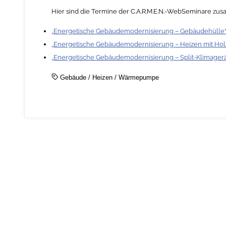
Hier sind die Termine der C.A.R.M.E.N.-WebSeminare zu
„Energetische Gebäudemodernisierung – Gebäudehülle“ (
„Energetische Gebäudemodernisierung – Heizen mit Hol
„Energetische Gebäudemodernisierung – Split-Klimageräte
Gebäude
/
Heizen
/
Wärmepumpe