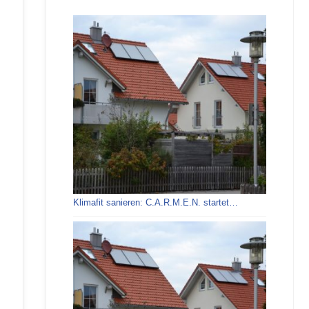
Klimafit sanieren: C.A.R.M.E.N. startet…