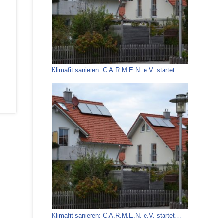
Klimafit sanieren: C.A.R.M.E.N. e.V. startet…
Klimafit sanieren: C.A.R.M.E.N. e.V. startet…