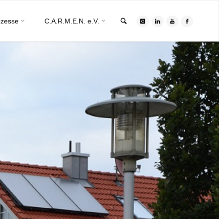
Search
ozesse
C.A.R.M.E.N. e.V.