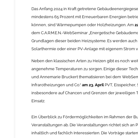
Das Anfang 2024 in Kraft getretene Gebäudeenergiegeset
mindestens 65 Prozent mit Erneuerbaren Energien betri
können, sind Wärmepumpen oder Holzheizungen. Am
22
dem C.A.R.M.E.N.-WebSeminar „Energetische Gebäudemo
Grundlagen dieser beiden Heizsysteme. Es werden auch 
Solarthermie oder einer PV-Anlage mit eigenem Strom vom
Neben den klassischen Arten zu Heizen gibt es noch we
angenehme Temperaturen zu sorgen. Einige dieser Techno
und Annemarie Bruckert thematisieren bei dem WebSemi
Infrarotheizungen und Co.“
am 23. April
PVT, Eisspeicher,
insbesondere auf Chancen und Grenzen der jeweiligen T
Einsatz.
Ein Überblick zu Fördermöglichkeiten im Rahmen der Bu
Veranstaltungen ab. Die Veranstaltungen richtet sich a
inhaltlich und fachlich Interessierten. Die Vorträge starte