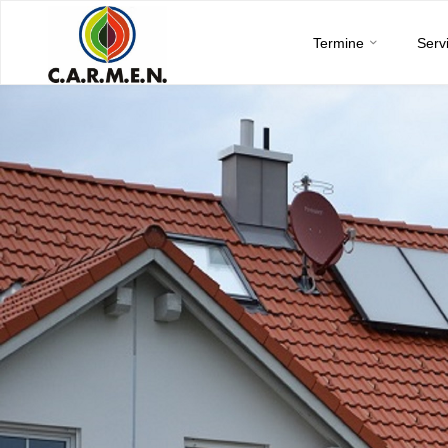
C.A.R.M.E.N.
Skip
e.V.
Termine
Serv
to
content