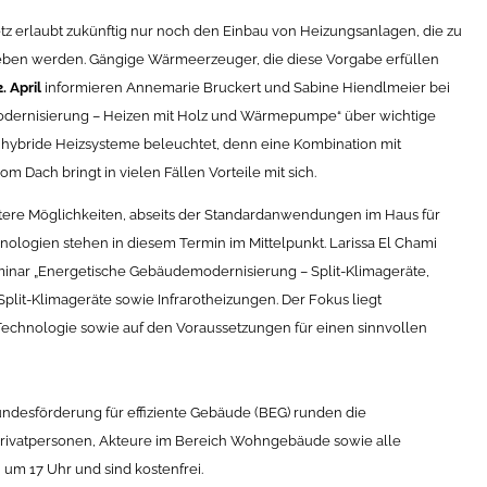
z erlaubt zukünftig nur noch den Einbau von Heizungsanlagen, die zu
eben werden. Gängige Wärmeerzeuger, die diese Vorgabe erfüllen
. April
informieren Annemarie Bruckert und Sabine Hiendlmeier bei
dernisierung – Heizen mit Holz und Wärmepumpe“ über wichtige
hybride Heizsysteme beleuchtet, denn eine Kombination mit
 Dach bringt in vielen Fällen Vorteile mit sich.
itere Möglichkeiten, abseits der Standardanwendungen im Haus für
logien stehen in diesem Termin im Mittelpunkt. Larissa El Chami
nar „Energetische Gebäudemodernisierung – Split-Klimageräte,
 Split-Klimageräte sowie Infrarotheizungen. Der Fokus liegt
echnologie sowie auf den Voraussetzungen für einen sinnvollen
ndesförderung für effiziente Gebäude (BEG) runden die
n Privatpersonen, Akteure im Bereich Wohngebäude sowie alle
n um 17 Uhr und sind kostenfrei.