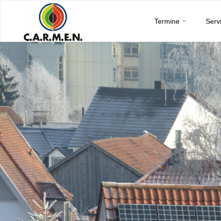
C.A.R.M.E.N.
Skip
e.V.
Termine
Serv
to
content