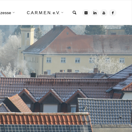
Search
ozesse
C.A.R.M.E.N. e.V.