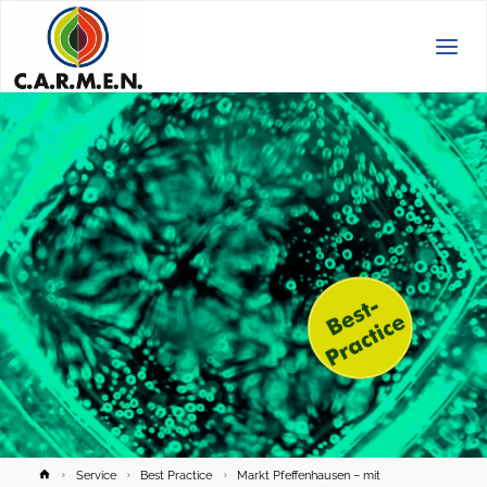
C.A.R.M.E.N.
e.V.
Home
Service
Best Practice
Markt Pfeffenhausen – mit