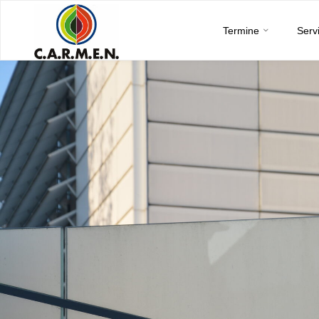
C.A.R.M.E.N.
Skip
e.V.
Termine
Serv
to
content