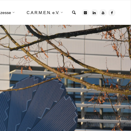
Search
ozesse
C.A.R.M.E.N. e.V.