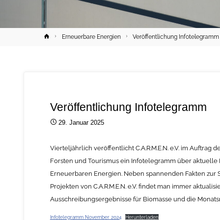
Home
Erneuerbare Energien
Veröffentlichung Infotelegramm
Veröffentlichung Infotelegramm
29. Januar 2025
Vierteljährlich veröffentlicht C.A.R.M.E.N. e.V. im Auftra
Forsten und Tourismus ein Infotelegramm über aktuell
Erneuerbaren Energien. Neben spannenden Fakten zur 
Projekten von C.A.R.M.E.N. e.V. findet man immer aktualis
Ausschreibungsergebnisse für Biomasse und die Monatsma
Infotelegramm November 2024
Herunterladen