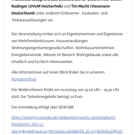
Radinger (OVUM Heiztechnik)
und
Tim Macht (Viessmann
Deutschland)
unter anderem Erdwärme-, Kaskaden- und
Trinkwasserlösungen vor.
Die Veranstaltung richtet sich an Eigentümerinnen und Eigentümer
von Mehrfamilienhäusern, Hausverwaltungen,
Wohnungseigentümergesellschaften, Wohnbauunternehmen,
Energieberatende, Akteure im Bereich Wohngebäude sowie alle
inhaltlich und fachlich Interessierten.
Alle Informationen auf einen Blick finden Sie in unserem
Programmflyer
.
Die WebKonferenz findet am 10.07.2024 von 15.00 Uhr – 19.30 Uhr
statt. Die Teilnahmegebühr beträgt 10 Euro.
Die Anmeldung erfolgt über SEWOBE:
https://server50.sewobe.de/webportal/events/veranstaltung?
MANDANT_KEY=U-
28a393b56e87104c1037b17a064c0608&VER_ID=1133&SINGLEPAGE=