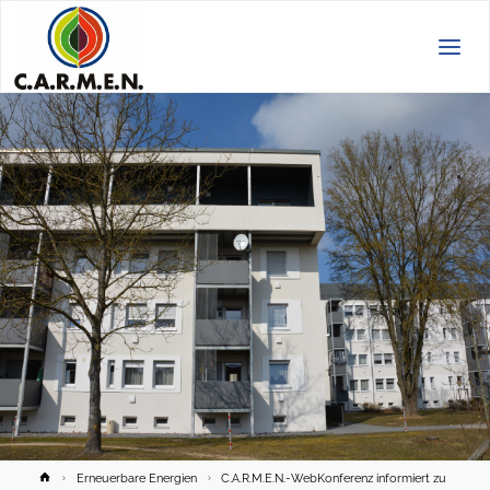
C.A.R.M.E.N.
e.V.
Home
Erneuerbare Energien
C.A.R.M.E.N.-WebKonferenz informiert zu