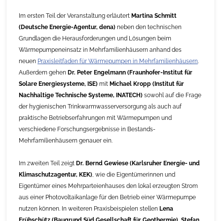
Im ersten Teil der Veranstaltung erläutert
Martina Schmitt
(Deutsche Energie-Agentur, dena)
neben den technischen
Grundlagen die Herausforderungen und Lösungen beim
Wärmepumpeneinsatz in Mehrfamilienhäusern anhand des
neuen
Praxisleitfaden für Wärmepumpen in Mehrfamilienhäusern
.
Außerdem gehen
Dr. Peter Engelmann (Fraunhofer-Institut für
Solare Energiesysteme, ISE)
mit
Michael Kropp (Institut für
Nachhaltige Technische Systeme, INATECH)
sowohl auf die Frage
der hygienischen Trinkwarmwasserversorgung als auch auf
praktische Betriebserfahrungen mit Wärmepumpen und
verschiedene Forschungsergebnisse in Bestands-
Mehrfamilienhäusern genauer ein.
Im zweiten Teil zeigt
Dr. Bernd Gewiese (Karlsruher Energie- und
Klimaschutzagentur, KEK)
, wie die Eigentümerinnen und
Eigentümer eines Mehrparteienhauses den lokal erzeugten Strom
aus einer Photovoltaikanlage für den Betrieb einer Wärmepumpe
nutzen können. In weiteren Praxisbeispielen stellen
Lena
Frühschütz (Baugrund Süd Gesellschaft für Geothermie)
,
Stefan