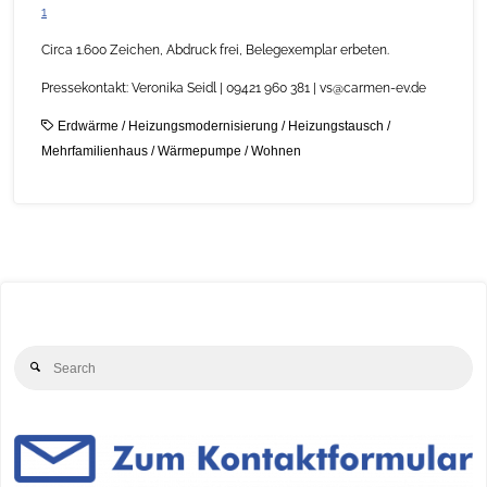
1
Circa 1.600 Zeichen, Abdruck frei, Belegexemplar erbeten.
Pressekontakt: Veronika Seidl | 09421 960 381 | vs@carmen-ev.de
Erdwärme
/
Heizungsmodernisierung
/
Heizungstausch
/
Mehrfamilienhaus
/
Wärmepumpe
/
Wohnen
Se
Search
for