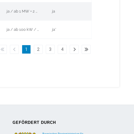
ja / ab 1 MW + 2 MWh / EV
ja
ja / ab 100 kW / EV
ja*
1
2
3
4
GEFÖRDERT DURCH