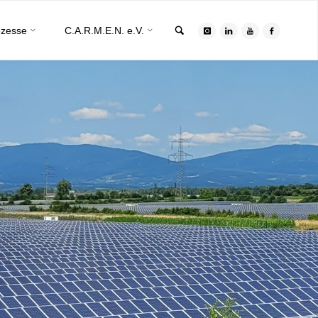
Search
ozesse
C.A.R.M.E.N. e.V.