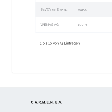
BayWa r.e. Energy Trading GmbH
04109
WEMAG AG
19053
1 bis 10 von 31 Einträgen
C.A.R.M.E.N. E.V.