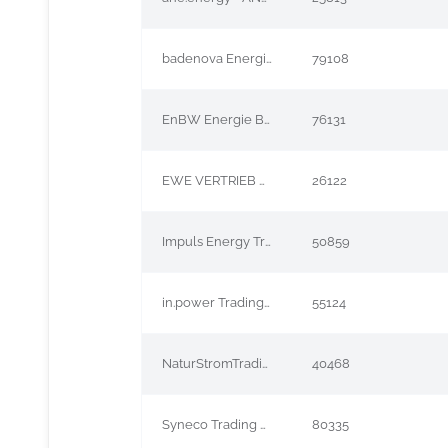
badenova Energie GmbH
79108
EnBW Energie Baden Württemberg AG
76131
EWE VERTRIEB GmbH
26122
Impuls Energy Trading GmbH
50859
in.power Trading GmbH
55124
NaturStromTrading GmbH
40468
Syneco Trading GmbH
80335