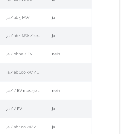
ja / ab 5 MW
ja
ja / ab 1 MW / kein EV
ja
ja / ohne / EV
nein
ja / ab 100 kW / EV
ja / / EV max. 50 %
nein
ja / / EV
ja
ja / ab 100 kW / EV
ja