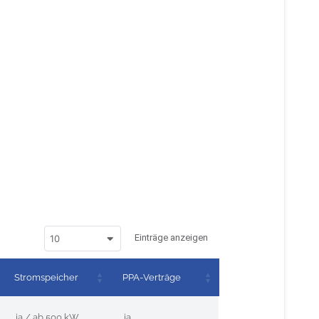
Einträge anzeigen
10
Stromspeicher
PPA-Verträge
ja / ab 500 kW
ja