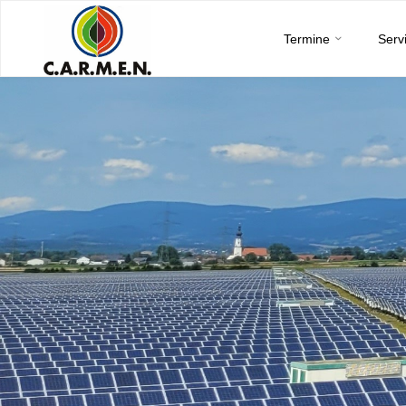
C.A.R.M.E.N.
Skip
e.V.
Termine
Serv
to
content