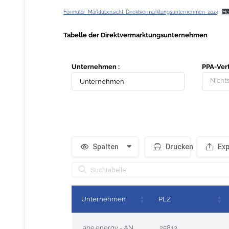
Formular_Marktübersicht_Direktvermarktungsunternehmen_2024
He
Tabelle der Direktvermarktungsunternehmen
Unternehmen :
PPA-Vert
Nicht
Spalten
Drucken
Exp
Unternehmen
PLZ
ane.energy - ANE GmbH & Co. KG
25813