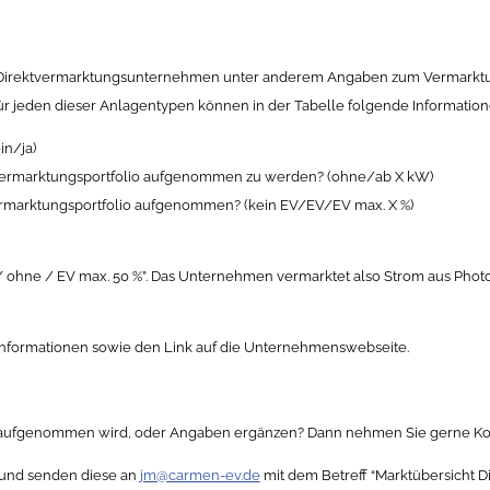
irektvermarktungsunternehmen unter anderem Angaben zum Vermarktungsp
ür jeden dieser Anlagentypen können in der Tabelle folgende Information
in/ja)
s Vermarktungsportfolio aufgenommen zu werden? (ohne/ab X kW)
ermarktungsportfolio aufgenommen? (kein EV/EV/EV max. X %)
 “ja / ohne / EV max. 50 %”. Das Unternehmen vermarktet also Strom aus Pho
 Informationen sowie den Link auf die Unternehmenswebseite.
t aufgenommen wird, oder Angaben ergänzen? Dann nehmen Sie gerne Kont
s und senden diese an
jm@carmen-ev.de
mit dem Betreff “Marktübersicht 