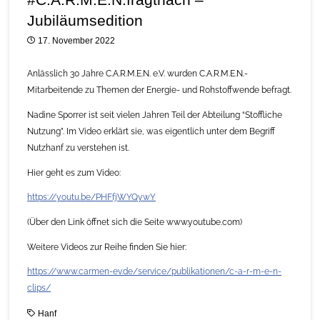
Jubiläumsedition
17. November 2022
Anlässlich 30 Jahre C.A.R.M.E.N. e.V. wurden C.A.R.M.E.N.-
Mitarbeitende zu Themen der Energie- und Rohstoffwende befragt.
Nadine Sporrer ist seit vielen Jahren Teil der Abteilung “Stoffliche
Nutzung”. Im Video erklärt sie, was eigentlich unter dem Begriff
Nutzhanf zu verstehen ist.
Hier geht es zum Video:
https://youtu.be/PHFfjWYQywY
(Über den Link öffnet sich die Seite www.youtube.com)
Weitere Videos zur Reihe finden Sie hier:
https://www.carmen-ev.de/service/publikationen/c-a-r-m-e-n-
clips/
Hanf