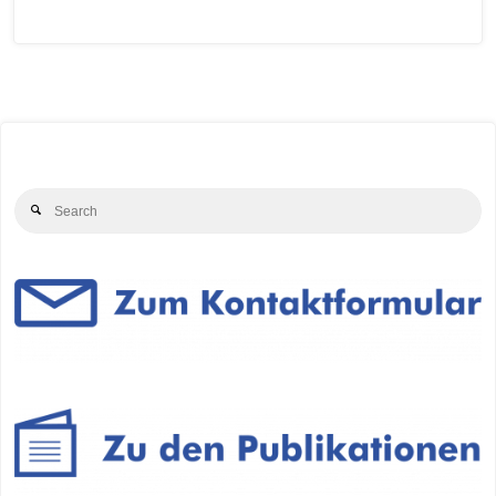
Se
Search
for