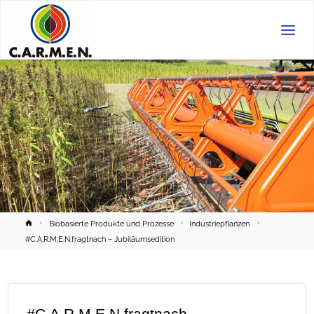
C.A.R.M.E.N.
e.V.
Home
Biobasierte Produkte und Prozesse
Industriepflanzen
#C.A.R.M.E.N.fragtnach – Jubiläumsedition
#C.A.R.M.E.N.fragtnach –