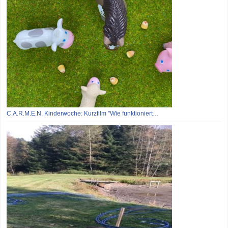
C.A.R.M.E.N. Kinderwoche: Kurzfilm "Wie funktioniert…