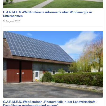
C.A.R.M.E.N.-WebKonferenz informierte über Windenergie in
Unternehmen
5. August 2026
C.A.R.M.E.N.-WebSeminar „Photovoltaik in der Landwirtschaft –
Dachflächen gewinnbringend nutzen”