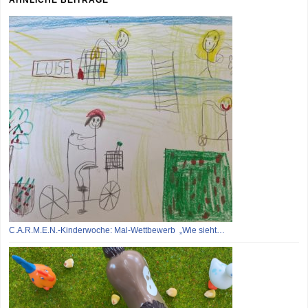
C.A.R.M.E.N.-Kinderwoche: Mal-Wettbewerb „Wie sieht…