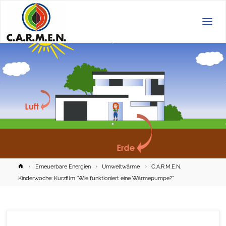
C.A.R.M.E.N.
e.V.
Home
Erneuerbare Energien
Umweltwärme
C.A.R.M.E.N.
Kinderwoche: Kurzfilm “Wie funktioniert eine Wärmepumpe?”