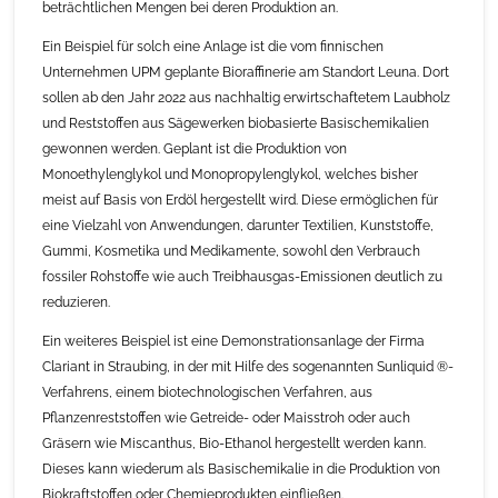
beträchtlichen Mengen bei deren Produktion an.
Ein Beispiel für solch eine Anlage ist die vom finnischen
Unternehmen UPM geplante Bioraffinerie am Standort Leuna. Dort
sollen ab den Jahr 2022 aus nachhaltig erwirtschaftetem Laubholz
und Reststoffen aus Sägewerken biobasierte Basischemikalien
gewonnen werden. Geplant ist die Produktion von
Monoethylenglykol und Monopropylenglykol, welches bisher
meist auf Basis von Erdöl hergestellt wird. Diese ermöglichen für
eine Vielzahl von Anwendungen, darunter Textilien, Kunststoffe,
Gummi, Kosmetika und Medikamente, sowohl den Verbrauch
fossiler Rohstoffe wie auch Treibhausgas-Emissionen deutlich zu
reduzieren.
Ein weiteres Beispiel ist eine Demonstrationsanlage der Firma
Clariant in Straubing, in der mit Hilfe des sogenannten Sunliquid ®-
Verfahrens, einem biotechnologischen Verfahren, aus
Pflanzenreststoffen wie Getreide- oder Maisstroh oder auch
Gräsern wie Miscanthus, Bio-Ethanol hergestellt werden kann.
Dieses kann wiederum als Basischemikalie in die Produktion von
Biokraftstoffen oder Chemieprodukten einfließen.