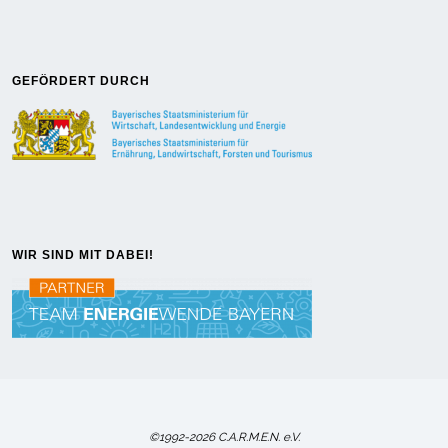
GEFÖRDERT DURCH
WIR SIND MIT DABEI!
©1992-2026 C.A.R.M.E.N. e.V.