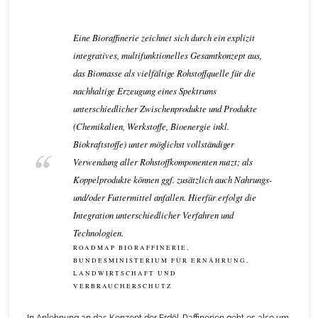
Eine Bioraffinerie zeichnet sich durch ein explizit
integratives, multifunktionelles Gesamtkonzept aus,
das Biomasse als vielfältige Rohstoffquelle für die
nachhaltige Erzeugung eines Spektrums
unterschiedlicher Zwischenprodukte und Produkte
(Chemikalien, Werkstoffe, Bioenergie inkl.
Biokraftstoffe) unter möglichst vollständiger
Verwendung aller Rohstoffkomponenten nutzt; als
Koppelprodukte können ggf. zusätzlich auch Nahrungs-
und/oder Futtermittel anfallen. Hierfür erfolgt die
Integration unterschiedlicher Verfahren und
Technologien.
ROADMAP BIORAFFINERIE,
BUNDESMINISTERIUM FÜR ERNÄHRUNG,
LANDWIRTSCHAFT UND
VERBRAUCHERSCHUTZ
In Anlehnung an das Konzept der Erdöl-Raffinerien geht es also um