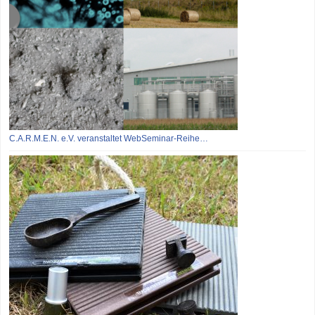
C.A.R.M.E.N. e.V. veranstaltet WebSeminar-Reihe…