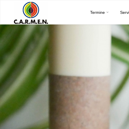
C.A.R.M.E.N.
Skip
e.V.
Termine
Serv
to
content