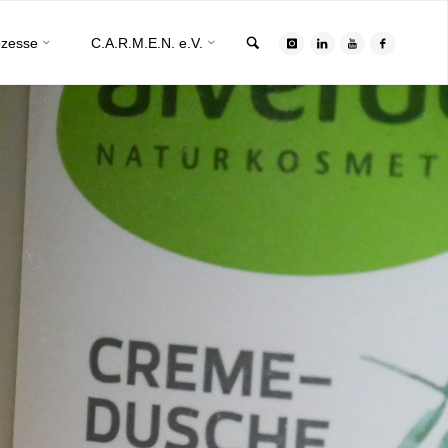
Search
ozesse
C.A.R.M.E.N. e.V.