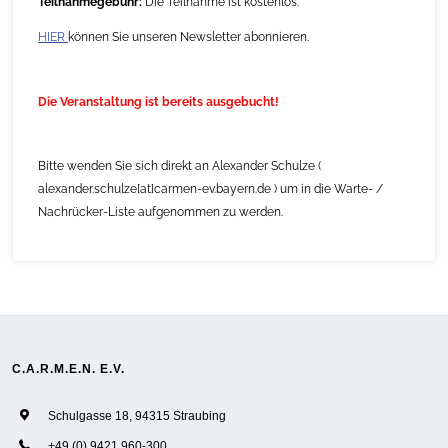
Teilnahmegebühr:
Die Teilnahme ist kostenlos.
HIER
können Sie unseren Newsletter abonnieren.
Die Veranstaltung ist bereits ausgebucht!
Bitte wenden Sie sich direkt an Alexander Schulze (
alexander.schulze[at]carmen-ev.bayern.de ) um in die Warte- /
Nachrücker-Liste aufgenommen zu werden.
C.A.R.M.E.N. E.V.
Schulgasse 18, 94315 Straubing
+49 (0) 9421 960-300