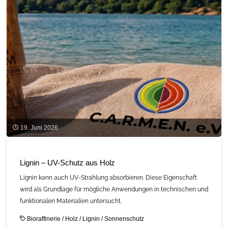
19. Juni 2026
Lignin – UV-Schutz aus Holz
Lignin kann auch UV-Strahlung absorbieren. Diese Eigenschaft
wird als Grundlage für mögliche Anwendungen in technischen und
funktionalen Materialien untersucht.
Bioraffinerie
/
Holz
/
Lignin
/
Sonnenschutz