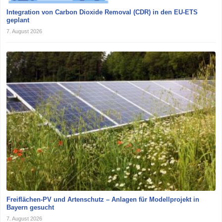
Integration von Carbon Dioxide Removal (CDR) in den EU-ETS
geplant
7. August 2026
Freiflächen-PV und Artenschutz – Anlagen für Modellprojekt in
Bayern gesucht
7. August 2026