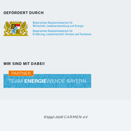
GEFÖRDERT DURCH
WIR SIND MIT DABEI!
©1992-2026 C.A.R.M.E.N. e.V.