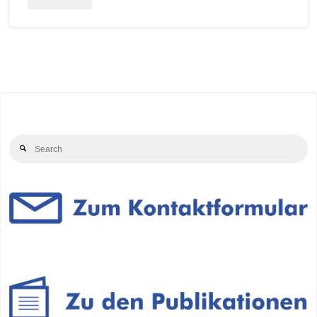
Se
Search
for