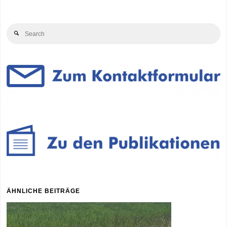
Se
Search
for
ÄHNLICHE BEITRÄGE