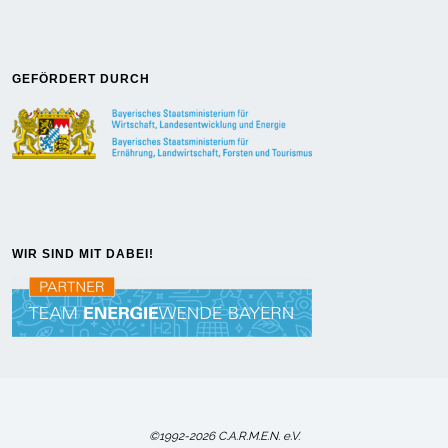
GEFÖRDERT DURCH
WIR SIND MIT DABEI!
©1992-2026 C.A.R.M.E.N. e.V.