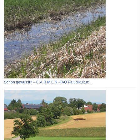
Schon gewusst? – C.A.R.M.E.N.-FAQ Paludikultur:…