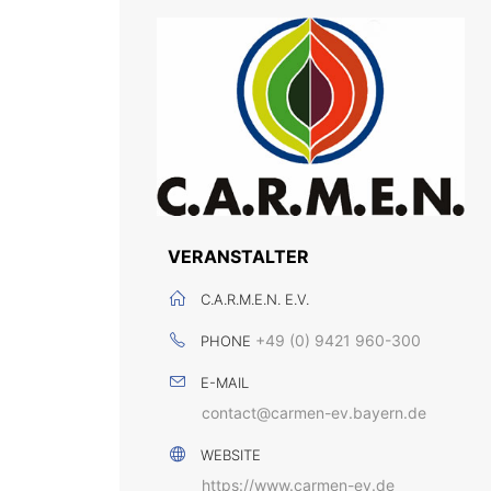
VERANSTALTER
C.A.R.M.E.N. E.V.
+49 (0) 9421 960-300
PHONE
E-MAIL
contact@carmen-ev.bayern.de
WEBSITE
https://www.carmen-ev.de