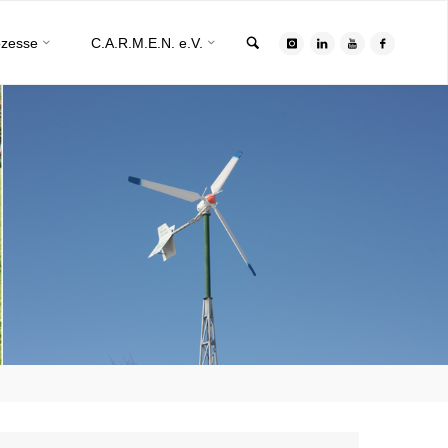
Search
ozesse
C.A.R.M.E.N. e.V.