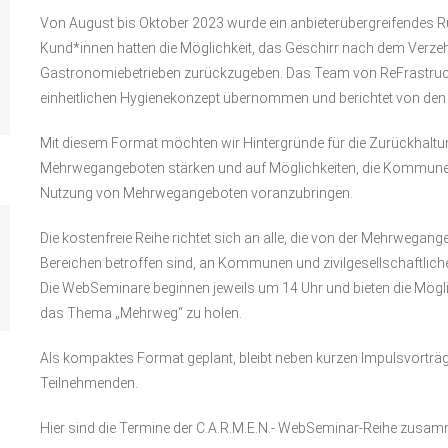
Von August bis Oktober 2023 wurde ein anbieterübergreifendes R
Kund*innen hatten die Möglichkeit, das Geschirr nach dem Verzeh
Gastronomiebetrieben zurückzugeben. Das Team von ReFrastructur
einheitlichen Hygienekonzept übernommen und berichtet von den
Mit diesem Format möchten wir Hintergründe für die Zurückhaltu
Mehrwegangeboten stärken und auf Möglichkeiten, die Kommunen
Nutzung von Mehrwegangeboten voranzubringen.
Die kostenfreie Reihe richtet sich an alle, die von der Mehrwega
Bereichen betroffen sind, an Kommunen und zivilgesellschaftliche
Die WebSeminare beginnen jeweils um 14 Uhr und bieten die Mögli
das Thema „Mehrweg“ zu holen.
Als kompaktes Format geplant, bleibt neben kurzen Impulsvorträ
Teilnehmenden.
Hier sind die Termine der C.A.R.M.E.N.- WebSeminar-Reihe zusa