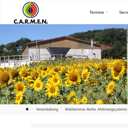
C.A.R.M.E.N.
Skip
e.V.
Termine
Serv
to
content
Home
Veranstaltung
WebSeminar-Reihe „Mehrwegsysteme in