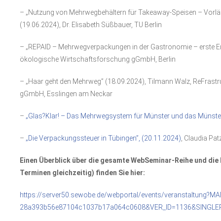
– „Nutzung von Mehrwegbehältern für Takeaway-Speisen – Vorläu
(19.06.2024), Dr. Elisabeth Süßbauer, TU Berlin
– „REPAID – Mehrwegverpackungen in der Gastronomie – erste Erge
ökologische Wirtschaftsforschung gGmbH, Berlin
– „Haar geht den Mehrweg” (18.09.2024), Tilmann Walz, ReFrastruc
gGmbH, Esslingen am Neckar
–
„Glas?Klar! – Das Mehrwegsystem für Münster und das Münste
–
„Die Verpackungssteuer in Tübingen”, (20.11.2024)
, Claudia Pa
Einen Überblick über die gesamte WebSeminar-Reihe und die
Terminen gleichzeitig) finden Sie hier:
https://server50.sewobe.de/webportal/events/veranstaltung?
28a393b56e87104c1037b17a064c0608&VER_ID=1136&SINGLE