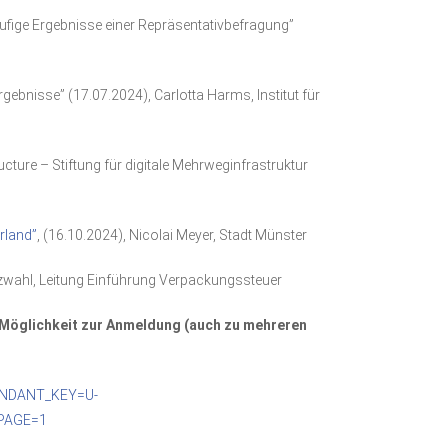
fige Ergebnisse einer Repräsentativbefragung”
bnisse” (17.07.2024), Carlotta Harms, Institut für
ture – Stiftung für digitale Mehrweginfrastruktur
rland”
, (16.10.2024), Nicolai Meyer, Stadt Münster
tzwahl, Leitung Einführung Verpackungssteuer
 Möglichkeit zur Anmeldung (auch zu mehreren
MANDANT_KEY=U-
PAGE=1