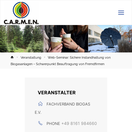
C.A.R.M.E.N.
e.V.
Home
Veranstaltung
Web-Seminar: Sichere Instandhaltung von
Biogasanlagen – Schwerpunkt Beauftragung von Fremdfirmen
VERANSTALTER
FACHVERBAND BIOGAS
E.V.
+49 8161 984660
PHONE