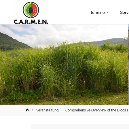
C.A.R.M.E.N.
Skip
e.V.
Termine
Serv
to
content
Home
Veranstaltung
Comprehensive Overview of the Biogas S