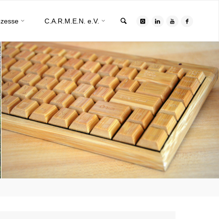
Search
ozesse
C.A.R.M.E.N. e.V.