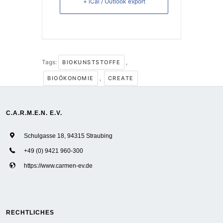
+ iCal / Outlook export
Tags:
BIOKUNSTSTOFFE
,
BIOÖKONOMIE
,
CREATE
C.A.R.M.E.N. E.V.
Schulgasse 18, 94315 Straubing
+49 (0) 9421 960-300
https://www.carmen-ev.de
RECHTLICHES