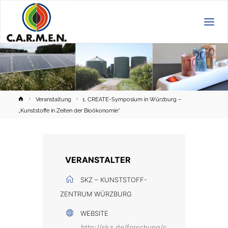
C.A.R.M.E.N.
e.V.
Home
Veranstaltung
1. CREATE-Symposium in Würzburg –
„Kunststoffe in Zeiten der Bioökonomie“
VERANSTALTER
SKZ – KUNSTSTOFF-
ZENTRUM WÜRZBURG
WEBSITE
http://skz.de/forschung/c