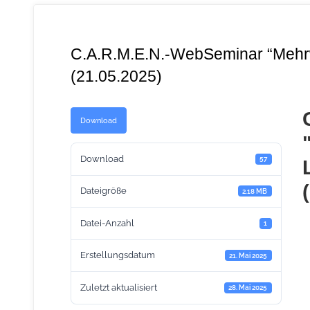
C.A.R.M.E.N.-WebSeminar “Mehrw
(21.05.2025)
Download
Download
57
Dateigröße
2.18 MB
Datei-Anzahl
1
Erstellungsdatum
21. Mai 2025
Zuletzt aktualisiert
28. Mai 2025