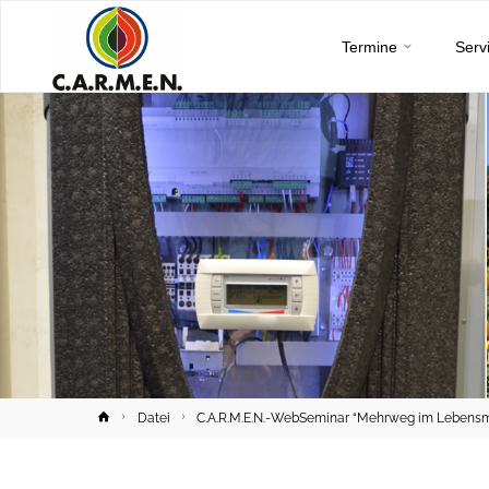
C.A.R.M.E.N.
Skip
e.V.
Termine
Serv
to
content
Home
Datei
C.A.R.M.E.N.-WebSeminar “Mehrweg im Lebensmit