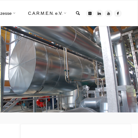
Search
ozesse
C.A.R.M.E.N. e.V.