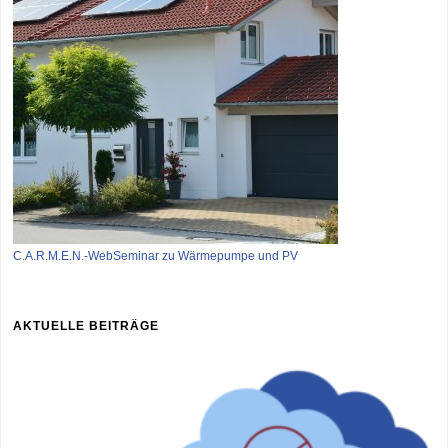
C.A.R.M.E.N.-WebSeminar zu Wärmepumpe und PV
AKTUELLE BEITRÄGE