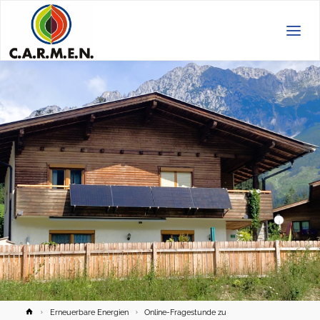
C.A.R.M.E.N.
e.V.
Home
Erneuerbare Energien
Online-Fragestunde zu