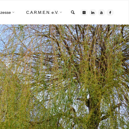
Search
ozesse
C.A.R.M.E.N. e.V.