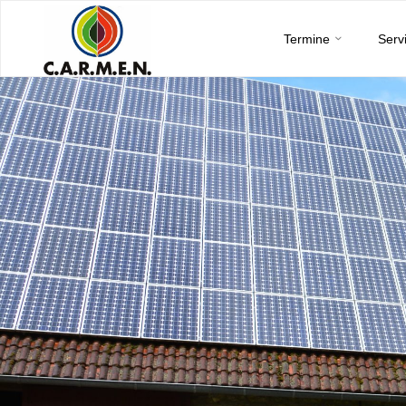
C.A.R.M.E.N.
Skip
e.V.
Termine
Serv
to
content