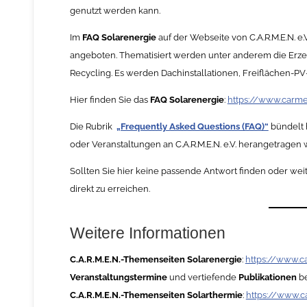
genutzt werden kann.
Im
FAQ Solarenergie
auf der Webseite von C.A.R.M.E.N. 
angeboten. Thematisiert werden unter anderem die Erze
Recycling. Es werden Dachinstallationen, Freiflächen-PV
Hier finden Sie das
FAQ Solarenergie
:
https://www.carme
Die Rubrik
„Frequently Asked Questions (FAQ)“
bündelt 
oder Veranstaltungen an C.A.R.M.E.N. e.V. herangetragen
Sollten Sie hier keine passende Antwort finden oder we
direkt zu erreichen.
Weitere Informationen
C.A.R.M.E.N.-Themenseiten Solarenergie
:
https://www.c
Veranstaltungstermine
und vertiefende
Publikationen
be
C.A.R.M.E.N.-Themenseiten Solarthermie
:
https://www.c