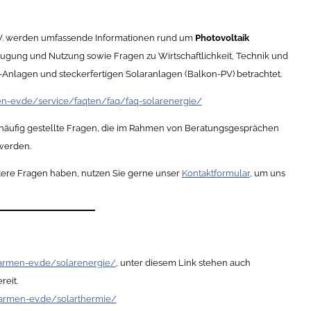
e.V. werden umfassende Informationen rund um
Photovoltaik
ugung und Nutzung sowie Fragen zu Wirtschaftlichkeit, Technik und
-Anlagen und steckerfertigen Solaranlagen (Balkon-PV) betrachtet.
n-ev.de/service/faqten/faq/faq-solarenergie/
häufig gestellte Fragen, die im Rahmen von Beratungsgesprächen
 werden.
itere Fragen haben, nutzen Sie gerne unser
Kontaktformular
, um uns
armen-ev.de/solarenergie/
, unter diesem Link stehen auch
reit.
armen-ev.de/solarthermie/