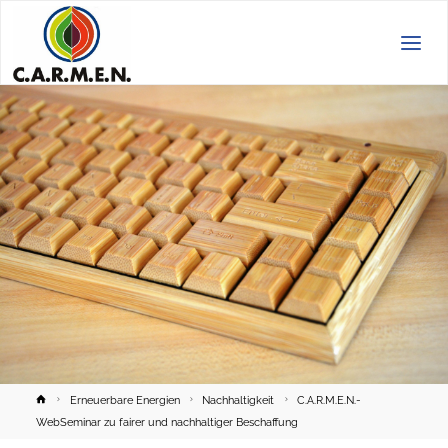
C.A.R.M.E.N.
e.V.
Home
Erneuerbare Energien
Nachhaltigkeit
C.A.R.M.E.N.-
WebSeminar zu fairer und nachhaltiger Beschaffung