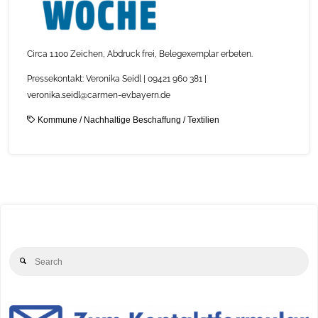
Circa 1.100 Zeichen, Abdruck frei, Belegexemplar erbeten.
Pressekontakt: Veronika Seidl | 09421 960 381 |
veronika.seidl@carmen-ev.bayern.de
Kommune
/
Nachhaltige Beschaffung
/
Textilien
Se
Search
for