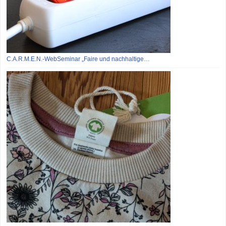
C.A.R.M.E.N.-WebSeminar „Faire und nachhaltige…