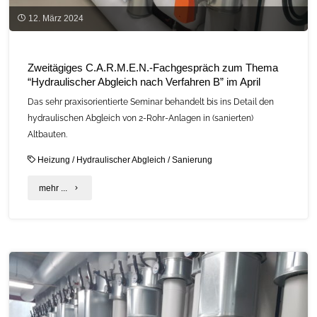
12. März 2024
Zweitägiges C.A.R.M.E.N.-Fachgespräch zum Thema
“Hydraulischer Abgleich nach Verfahren B” im April
Das sehr praxisorientierte Seminar behandelt bis ins Detail den
hydraulischen Abgleich von 2-Rohr-Anlagen in (sanierten)
Altbauten.
Heizung
/
Hydraulischer Abgleich
/
Sanierung
"Zweitägiges
mehr ...
C.A.R.M.E.N.-
Fachgespräch
zum
Thema
“Hydraulischer