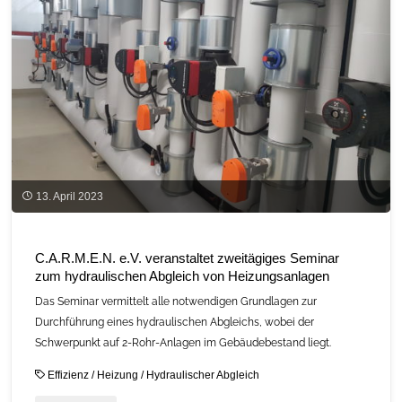
Abgleich
nach
Verfahren
B”
im
April"
13. April 2023
C.A.R.M.E.N. e.V. veranstaltet zweitägiges Seminar
zum hydraulischen Abgleich von Heizungsanlagen
Das Seminar vermittelt alle notwendigen Grundlagen zur
Durchführung eines hydraulischen Abgleichs, wobei der
Schwerpunkt auf 2-Rohr-Anlagen im Gebäudebestand liegt.
Effizienz
/
Heizung
/
Hydraulischer Abgleich