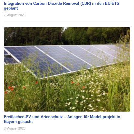
Integration von Carbon Dioxide Removal (CDR) in den EU-ETS
geplant
7. August 2026
Freiflächen-PV und Artenschutz – Anlagen für Modellprojekt in
Bayern gesucht
7. August 2026