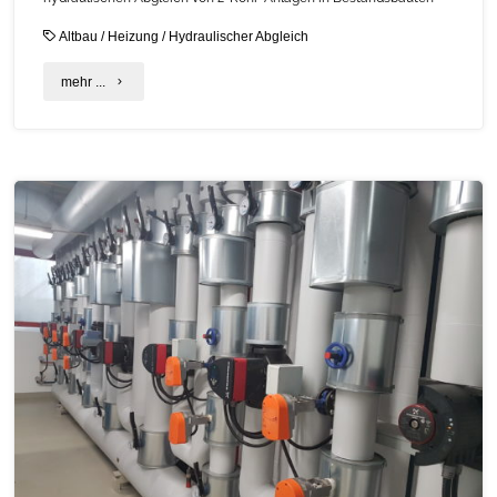
Altbau
/
Heizung
/
Hydraulischer Abgleich
"C.A.R.M.E.N.-
mehr ...
Fachgespräch
“Hydraulischer
Abgleich
Heizungsanlagen
–
Verfahren
B”"