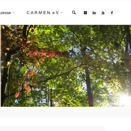
Search
ozesse
C.A.R.M.E.N. e.V.