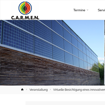
C.A.R.M.E.N.
Skip
e.V.
Termine
Serv
to
content
Home
Veranstaltung
Virtuelle Besichtigung eines innovati