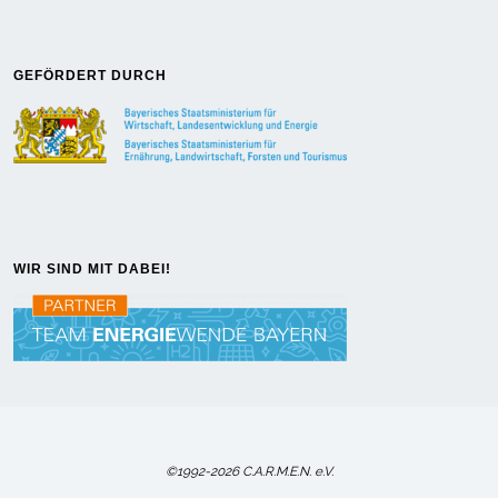
GEFÖRDERT DURCH
WIR SIND MIT DABEI!
©1992-2026 C.A.R.M.E.N. e.V.