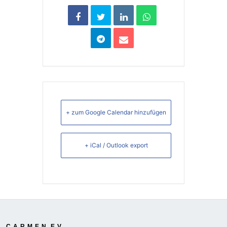
+ zum Google Calendar hinzufügen
+ iCal / Outlook export
C.A.R.M.E.N. E.V.