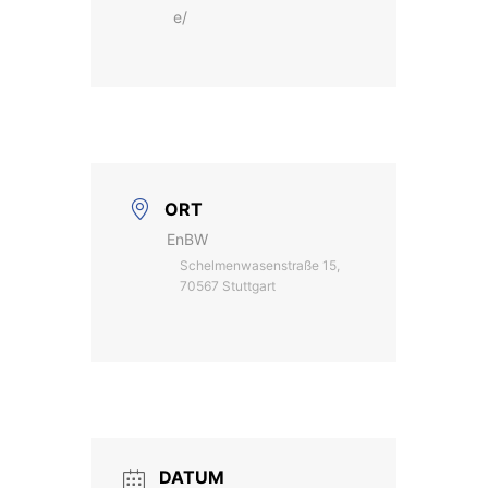
e/
ORT
EnBW
Schelmenwasenstraße 15,
70567 Stuttgart
DATUM