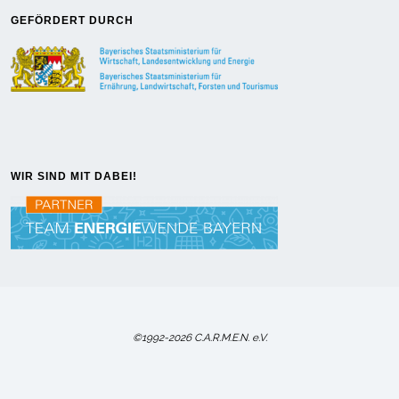
GEFÖRDERT DURCH
WIR SIND MIT DABEI!
©1992-2026 C.A.R.M.E.N. e.V.