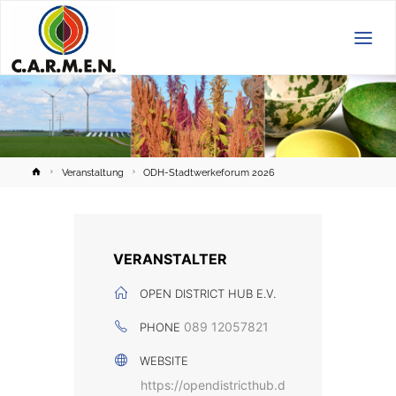
C.A.R.M.E.N.
e.V.
Home
Veranstaltung
ODH-Stadtwerkeforum 2026
VERANSTALTER
OPEN DISTRICT HUB E.V.
089 12057821
PHONE
WEBSITE
https://opendistricthub.d