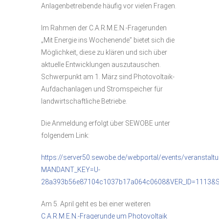
Anlagenbetreibende häufig vor vielen Fragen.
Im Rahmen der C.A.R.M.E.N.-Fragerunden
„Mit Energie ins Wochenende” bietet sich die
Möglichkeit, diese zu klären und sich über
aktuelle Entwicklungen auszutauschen.
Schwerpunkt am 1. März sind Photovoltaik-
Aufdachanlagen und Stromspeicher für
landwirtschaftliche Betriebe.
Die Anmeldung erfolgt über SEWOBE unter
folgendem Link:
https://server50.sewobe.de/webportal/events/veranstalt
MANDANT_KEY=U-
28a393b56e87104c1037b17a064c0608&VER_ID=1113&
Am 5. April geht es bei einer weiteren
C.A.R.M.E.N.-Fragerunde um Photovoltaik