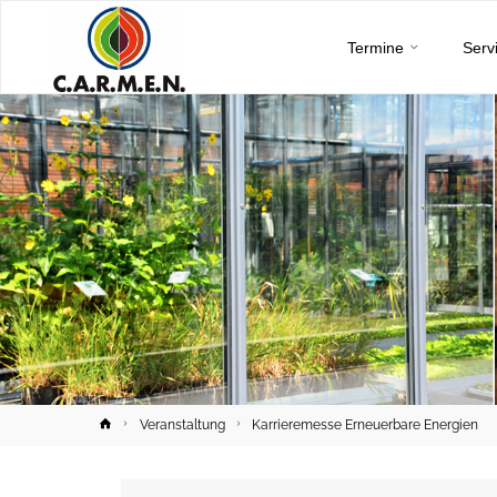
C.A.R.M.E.N.
Skip
e.V.
Termine
Serv
to
content
Home
Veranstaltung
Karrieremesse Erneuerbare Energien