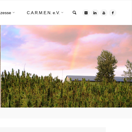
Search
ozesse
C.A.R.M.E.N. e.V.