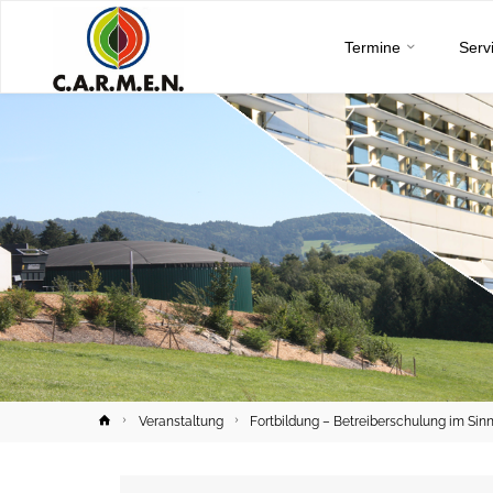
C.A.R.M.E.N.
Skip
e.V.
Termine
Serv
to
content
Home
Veranstaltung
Fortbildung – Betreiberschulung im Sin