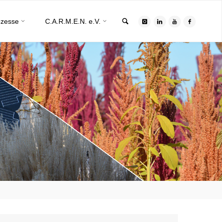
Search
ozesse
C.A.R.M.E.N. e.V.